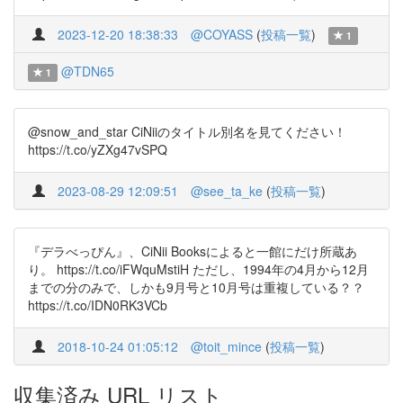
2023-12-20 18:38:33
@COYASS
(
投稿一覧
)
1
@TDN65
1
@snow_and_star CiNiiのタイトル別名を見てください！
https://t.co/yZXg47vSPQ
2023-08-29 12:09:51
@see_ta_ke
(
投稿一覧
)
『デラべっぴん』、CiNii Booksによると一館にだけ所蔵あ
り。 https://t.co/iFWquMstiH ただし、1994年の4月から12月
までの分のみで、しかも9月号と10月号は重複している？？
https://t.co/IDN0RK3VCb
2018-10-24 01:05:12
@toit_mince
(
投稿一覧
)
収集済み URL リスト