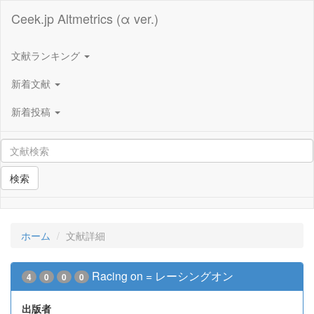
Ceek.jp Altmetrics (α ver.)
文献ランキング
新着文献
新着投稿
検索
ホーム
文献詳細
Racing on = レーシングオン
4
0
0
0
出版者