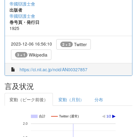
帝國辯護士會
出版者
帝國辯護士會
巻号頁・発行日
1925
2023-12-06 16:56:10
Twitter
2 + 3
Wikipedia
3 + 1
https://ci.nii.ac.jp/ncid/AN00327857
言及状況
変動（ピーク前後）
変動（月別）
分布
合計
Twitter (通常)
1/2
2.0