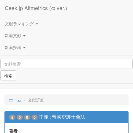
Ceek.jp Altmetrics (α ver.)
文献ランキング
新着文献
新着投稿
検索
ホーム
文献詳細
正義 : 帝國辯護士會誌
5
0
0
0
著者