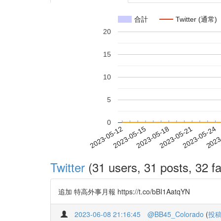
合計
Twitter (通常)
20
15
10
5
0
2023-05-18
2023-05-21
2023-05-24
2023
2023-05-12
2023-05-15
Twitter
(31 users, 31 posts, 32 fa
追加 特高外事月報 https://t.co/bBI1AatqYN
2023-06-08 21:16:45
@BB45_Colorado
(
投