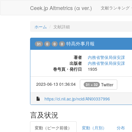
Ceek.jp Altmetrics (α ver.)
文献ランキング
ホーム
文献詳細
特高外事月報
31
0
0
0
著者
内務省警保局保安課
出版者
内務省警保局保安課
巻号頁・発行日
1935
2023-06-13 01:36:04
Twitter
31 + 32
https://ci.nii.ac.jp/ncid/AN00337996
言及状況
変動（ピーク前後）
変動（月別）
分布