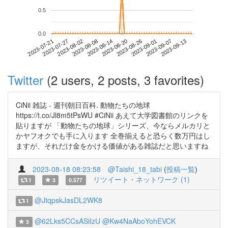
0.5
0.0
2023-09-07
2023-07-21
2023-08-08
2023-08-26
2023-09-13
2023-07-27
2023-08-14
2023-09-01
2023-08-02
2023-08-20
Twitter
(2 users, 2 posts, 3 favorites)
CiNii 雑誌 - 週刊朝日百科. 動物たちの地球
https://t.co/Jl8m5tPsWU #CiNii あえて大学図書館のリンクを
貼りますが 「動物たちの地球」シリーズ、今ならメルカリと
かヤフオクでも手に入ります 全巻揃えると恐らく数万円はし
ますが、それだけ金をかける価値がある雑誌だと思いますね
2023-08-18 08:23:58
@Taishi_18_tabi
(
投稿一覧
)
リツイート・ネットワーク (1)
1
3
0.577
@JtqpskJasDL2WK8
1
@62Lks5CCsASiIzU
@Kw4NaAboYohEVCK
3