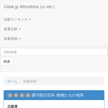
Ceek.jp Altmetrics (α ver.)
文献ランキング
新着文献
新着投稿
検索
ホーム
文献詳細
週刊朝日百科. 動物たちの地球
2
0
0
0
出版者