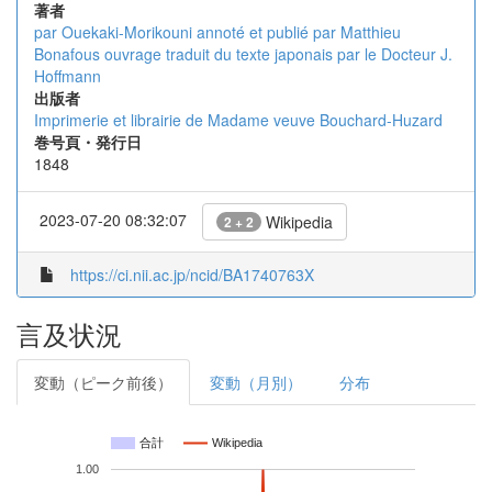
著者
par Ouekaki-Morikouni
annoté et publié par Matthieu
Bonafous
ouvrage traduit du texte japonais par le Docteur J.
Hoffmann
出版者
Imprimerie et librairie de Madame veuve Bouchard-Huzard
巻号頁・発行日
1848
2023-07-20 08:32:07
Wikipedia
2 + 2
https://ci.nii.ac.jp/ncid/BA1740763X
言及状況
変動（ピーク前後）
変動（月別）
分布
合計
Wikipedia
1.00