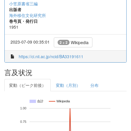
小笠原書省三編
出版者
海外移住文化研究所
巻号頁・発行日
1951
2023-07-09 00:35:01
Wikipedia
2 + 2
https://ci.nii.ac.jp/ncid/BA33191611
言及状況
変動（ピーク前後）
変動（月別）
分布
合計
Wikipedia
1.00
0.75