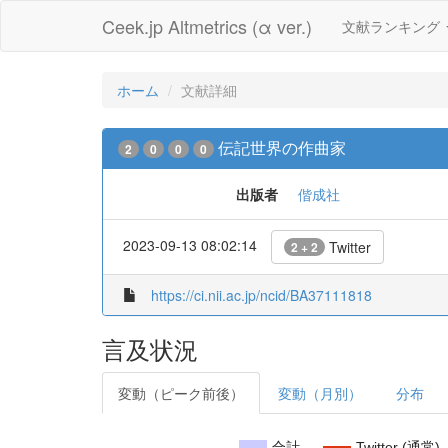
Ceek.jp Altmetrics (α ver.)
文献ランキング
ホーム
文献詳細
伝記世界の作曲家
2
0
0
0
出版者
偕成社
2023-09-13 08:02:14
Twitter
2 + 2
https://ci.nii.ac.jp/ncid/BA37111818
言及状況
変動（ピーク前後）
変動（月別）
分布
合計
Twitter (通常)