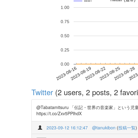
1.00
0.75
0.50
0.25
0.00
2023-08-22
2023-08-25
2023-08-28
2023
2023-08-16
2023-08-19
Twitter
(2 users, 2 posts, 2 favori
@Tabatamitsuru 「伝記・世界の音楽家
https://t.co/Zxv5PPlhdX
2023-09-12 16:12:47
@tanukibon
(
投稿一覧
)