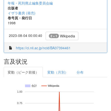
年報・死刑廃止編集委員会編
出版者
イザラ書房 (発売)
巻号頁・発行日
1998
2023-08-04 00:00:40
Wikipedia
2 + 1
https://ci.nii.ac.jp/ncid/BA37394461
言及状況
変動（ピーク前後）
変動（月別）
分布
合計
Wikipedia
1.00
0.75