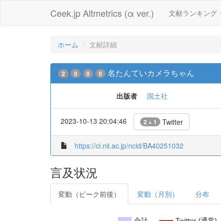
Ceek.jp Altmetrics (α ver.)
文献ランキング
ホーム
文献詳細
名たんていカメラちゃん
2
0
0
0
出版者
国土社
2023-10-13 20:04:46
Twitter
2 + 1
https://ci.nii.ac.jp/ncid/BA40251032
言及状況
変動（ピーク前後）
変動（月別）
分布
合計
Twitter (通常)