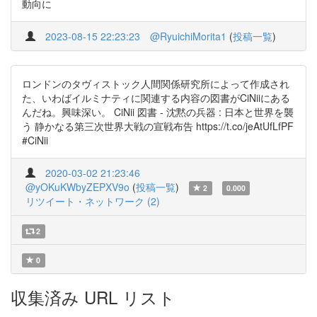
動向に
2023-08-15 22:23:23
@RyuichiMorita1
(
投稿一覧
)
ロンドンのタヴィストック人間関係研究所によって作成され
た、いわばイルミナティに関連する内容の図書がCiNiiにある
んだね。興味深い。 CiNii 図書 - 沈黙の兵器 : 日本と世界を襲
う 静かなる第三次世界大戦の宣戦布告 https://t.co/jeAtUfLfPF
#CiNii
2020-03-02 21:23:46
@yOKuKWbyZEPXV9o
(
投稿一覧
)
2
0.000
リツイート・ネットワーク (2)
2
0
収集済み URL リスト