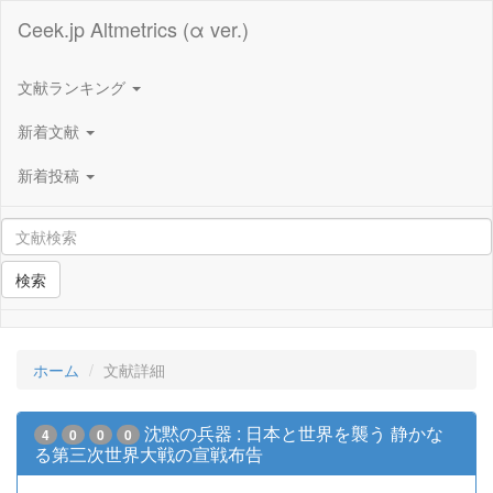
Ceek.jp Altmetrics (α ver.)
文献ランキング
新着文献
新着投稿
検索
ホーム
文献詳細
沈黙の兵器 : 日本と世界を襲う 静かな
4
0
0
0
る第三次世界大戦の宣戦布告