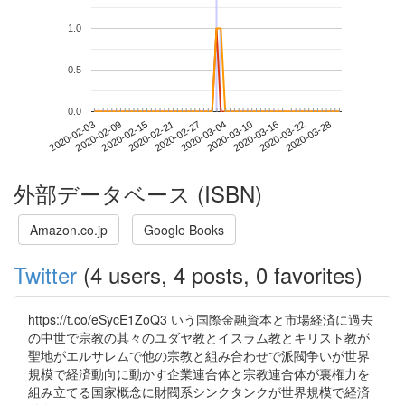
1.0
0.5
0.0
2020-03-22
2020-02-03
2020-02-21
2020-03-10
2020-03-28
2020-02-09
2020-02-27
2020-03-16
2020-02-15
2020-03-04
外部データベース (ISBN)
Amazon.co.jp
Google Books
Twitter
(4 users, 4 posts, 0 favorites)
https://t.co/eSycE1ZoQ3 いう国際金融資本と市場経済に過去
の中世で宗教の其々のユダヤ教とイスラム教とキリスト教が
聖地がエルサレムで他の宗教と組み合わせで派閥争いが世界
規模で経済動向に動かす企業連合体と宗教連合体が裏権力を
組み立てる国家概念に財閥系シンクタンクが世界規模で経済