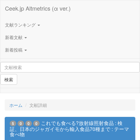
Ceek.jp Altmetrics (α ver.)
文献ランキング
新着文献
新着投稿
検索
ホーム
文献詳細
これでも食べる?放射線照射食品 : 検
5
0
0
0
証、日本のジャガイモから輸入食品70種まで : テーマ
食べ物