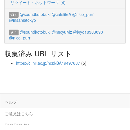
リツイート・ネットワーク (4)
@soundkotobuki
@catslifeA
@nico_purr
4
@insaniatokyo
@soundkotobuki
@micyuMz
@kiyo18383090
4
@nico_purr
収集済み URL リスト
https://ci.nii.ac.jp/ncid/BA49497687
(5)
ヘルプ
ご意見はこちら
TechTech Inc.