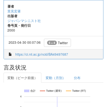
著者
里見宏著
出版者
ジャパンマシニスト社
巻号頁・発行日
2000
2023-04-30 00:07:06
Twitter
5 + 4
https://ci.nii.ac.jp/ncid/BA49497687
言及状況
変動（ピーク前後）
変動（月別）
分布
合計
Twitter (通常)
Twitter (RT)
4