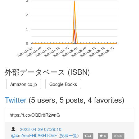
3
2
1
0
2023-05-19
2023-04-01
2023-04-19
2023-05-07
2023-05-25
2023-04-07
2023-04-25
2023-05-13
2023-04-13
2023-05-01
外部データベース (ISBN)
Amazon.co.jp
Google Books
Twitter
(5 users, 5 posts, 4 favorites)
https://t.co/OQDr8R2wnG
2023-04-29 07:29:10
@4mYeeFHhA6H1OnF
(
投稿一覧
)
4
4
0.500