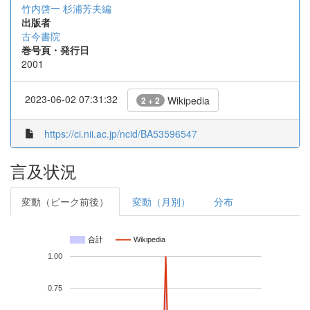
竹内啓一 杉浦芳夫編
出版者
古今書院
巻号頁・発行日
2001
2023-06-02 07:31:32
Wikipedia
2 + 2
https://ci.nii.ac.jp/ncid/BA53596547
言及状況
変動（ピーク前後）
変動（月別）
分布
合計
Wikipedia
1.00
0.75