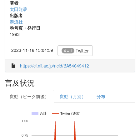
著者
太田龍著
出版者
泰流社
巻号頁・発行日
1993
2023-11-16 15:04:59
Twitter
4 + 1
https://ci.nii.ac.jp/ncid/BA54649412
言及状況
変動（ピーク前後）
変動（月別）
分布
合計
Twitter (通常)
1.00
0.75