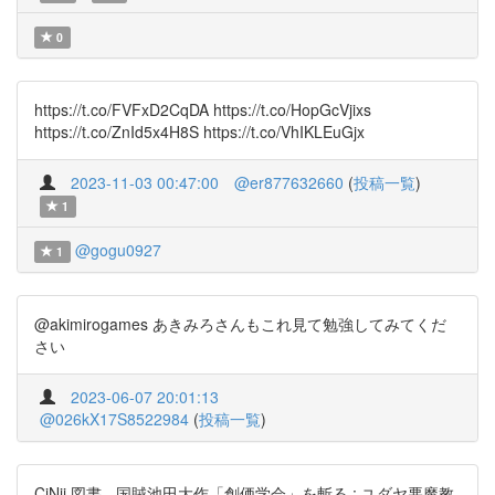
0
https://t.co/FVFxD2CqDA https://t.co/HopGcVjixs
https://t.co/ZnId5x4H8S https://t.co/VhIKLEuGjx
2023-11-03 00:47:00
@er877632660
(
投稿一覧
)
1
@gogu0927
1
@akimirogames あきみろさんもこれ見て勉強してみてくだ
さい
2023-06-07 20:01:13
@026kX17S8522984
(
投稿一覧
)
CiNii 図書 - 国賊池田大作「創価学会」を斬る : ユダヤ悪魔教