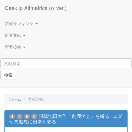
Ceek.jp Altmetrics (α ver.)
文献ランキング
新着文献
新着投稿
検索
ホーム
文献詳細
国賊池田大作「創価学会」を斬る : ユダ
4
0
0
0
ヤ悪魔教に日本を売る