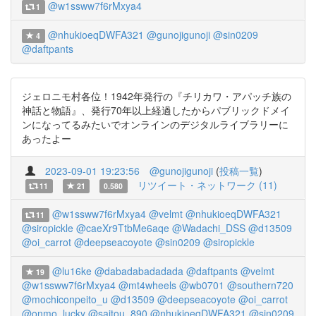
@w1ssww7f6rMxya4
1
@nhukioeqDWFA321
@gunojigunoji
@sin0209
4
@daftpants
ジェロニモ村各位！1942年発行の『チリカワ・アパッチ族の
神話と物語』、発行70年以上経過したからパブリックドメイ
ンになってるみたいでオンラインのデジタルライブラリーに
あったよー
2023-09-01 19:23:56
@gunojigunoji
(
投稿一覧
)
リツイート・ネットワーク (11)
11
21
0.580
@w1ssww7f6rMxya4
@velmt
@nhukioeqDWFA321
11
@siropickle
@caeXr9TtbMe6aqe
@Wadachi_DSS
@d13509
@oi_carrot
@deepseacoyote
@sin0209
@siropickle
@lu16ke
@dabadabadadada
@daftpants
@velmt
19
@w1ssww7f6rMxya4
@mt4wheels
@wb0701
@southern720
@mochiconpeito_u
@d13509
@deepseacoyote
@oi_carrot
@onmo_lucky
@saitou_890
@nhukioeqDWFA321
@sin0209