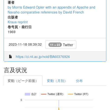
著者
by Morris Edward Opler
with an appendix of Apache and
Navaho comparative references by David French
出版者
Kraus reprint
巻号頁・発行日
1969
2023-11-18 08:39:32
Twitter
11 + 22
https://ci.nii.ac.jp/ncid/BA60376926
言及状況
変動（ピーク前後）
変動（月別）
分布
合計
Twitter (通常)
Twitter (RT)
6