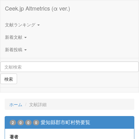
Ceek.jp Altmetrics (α ver.)
文献ランキング
新着文献
新着投稿
検索
ホーム
文献詳細
愛知縣郡市町村勢要覧
2
0
0
0
著者