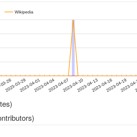
Wikipedia
2023-04-16
2023-04-19
2023-04
-03-26
2
2023-03-29
2023-04-01
2023-04-04
2023-04-07
2023-04-10
2023-04-13
tes)
ntributors)