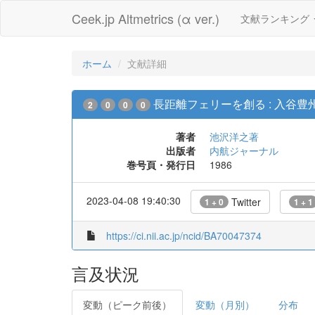
Ceek.jp Altmetrics (α ver.)
文献ランキング
ホーム
文献詳細
長距離フェリーを創る : 入谷豊
2
0
0
0
著者
池沢洋之著
出版者
内航ジャーナル
巻号頁・発行日
1986
2023-04-08 19:40:30
Twitter
1 + 0
1 + 1
https://ci.nii.ac.jp/ncid/BA70047374
言及状況
変動（ピーク前後）
変動（月別）
分布