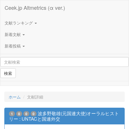
Ceek.jp Altmetrics (α ver.)
文献ランキング
新着文献
新着投稿
検索
ホーム
文献詳細
波多野敬雄(元国連大使)オーラルヒスト
1
0
0
0
リー : UNTACと国連外交