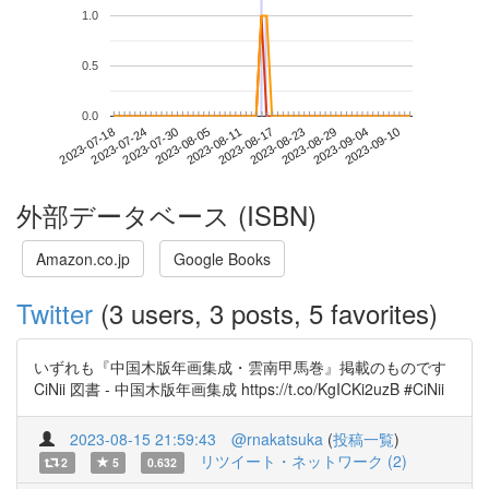
1.0
0.5
0.0
2023-09-04
2023-07-18
2023-08-05
2023-08-23
2023-09-10
2023-07-24
2023-08-11
2023-08-29
2023-07-30
2023-08-17
外部データベース (ISBN)
Amazon.co.jp
Google Books
Twitter
(3 users, 3 posts, 5 favorites)
いずれも『中国木版年画集成・雲南甲馬巻』掲載のものです
CiNii 図書 - 中国木版年画集成 https://t.co/KgICKi2uzB #CiNii
2023-08-15 21:59:43
@rnakatsuka
(
投稿一覧
)
リツイート・ネットワーク (2)
2
5
0.632