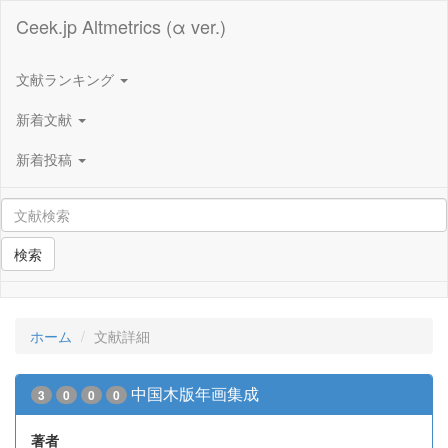
Ceek.jp Altmetrics (α ver.)
文献ランキング
新着文献
新着投稿
検索
ホーム
文献詳細
中国木版年画集成
3
0
0
0
著者