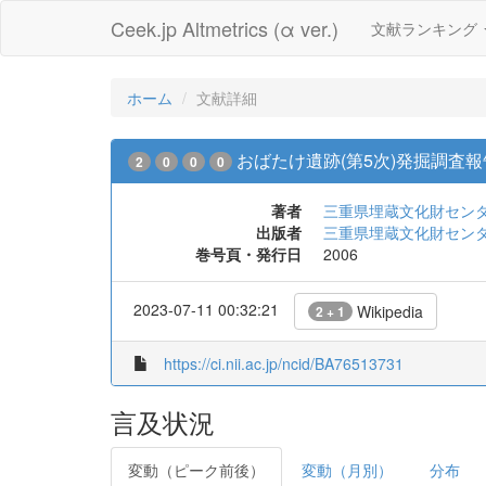
Ceek.jp Altmetrics (α ver.)
文献ランキング
ホーム
文献詳細
おばたけ遺跡(第5次)発掘調査報
2
0
0
0
著者
三重県埋蔵文化財セン
出版者
三重県埋蔵文化財セン
巻号頁・発行日
2006
2023-07-11 00:32:21
Wikipedia
2 + 1
https://ci.nii.ac.jp/ncid/BA76513731
言及状況
変動（ピーク前後）
変動（月別）
分布