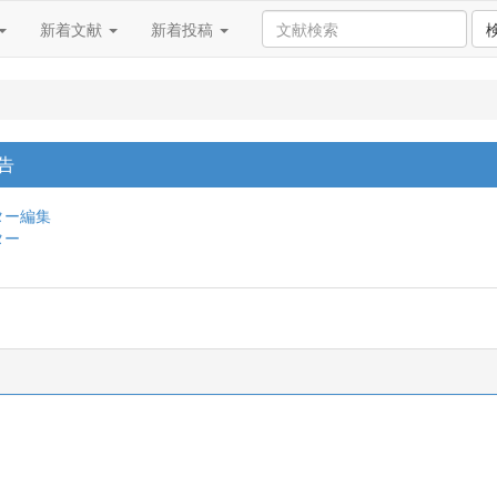
新着文献
新着投稿
告
ター編集
ター