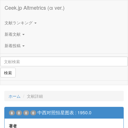
Ceek.jp Altmetrics (α ver.)
文献ランキング
新着文献
新着投稿
検索
ホーム
文献詳細
中西对照恒星图表 : 1950.0
8
0
0
0
著者