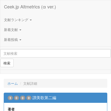
Ceek.jp Altmetrics (α ver.)
文献ランキング
新着文献
新着投稿
検索
ホーム
文献詳細
讃美歌第二編
3
0
0
0
著者