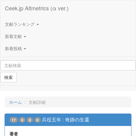
Ceek.jp Altmetrics (α ver.)
文献ランキング
新着文献
新着投稿
検索
ホーム
文献詳細
兵役五年 : 奇跡の生還
17
0
0
0
著者