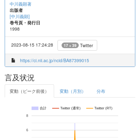
中川義顕著
出版者
[中川義顕]
巻号頁・発行日
1998
2023-08-15 17:24:28
Twitter
17 + 39
https://ci.nii.ac.jp/ncid/BA87399015
言及状況
変動（ピーク前後）
変動（月別）
分布
合計
Twitter (通常)
Twitter (RT)
8
6