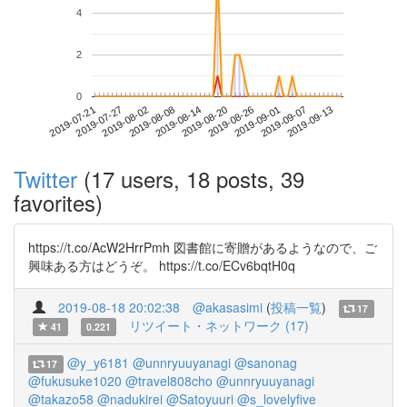
4
2
0
2019-09-07
2019-07-21
2019-08-08
2019-08-26
2019-09-13
2019-07-27
2019-08-14
2019-09-01
2019-08-02
2019-08-20
Twitter
(17 users, 18 posts, 39
favorites)
https://t.co/AcW2HrrPmh 図書館に寄贈があるようなので、ご
興味ある方はどうぞ。 https://t.co/ECv6bqtH0q
2019-08-18 20:02:38
@akasasimi
(
投稿一覧
)
17
リツイート・ネットワーク (17)
41
0.221
@y_y6181
@unnryuuyanagi
@sanonag
17
@fukusuke1020
@travel808cho
@unnryuuyanagi
@takazo58
@nadukirei
@Satoyuuri
@s_lovelyfive