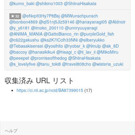
@kumo_baki
@shikino1003
@ShiinaHisakata
@eNvpIt3Hy7P8Bsj
@MWunschpunsch
32
@bonbon4869
@qlS1nj5Jlz59146
@hanayanagi05
@Aldnoir
@y_y6181
@imoko_200110
@unnryuuyanagi
@ANIMA_MANIA
@GattoBianco_rin
@purpleGold_fish
@c622gakushu
@ks2K7ICclh33NNi
@silberyukko
@Tebasakisensei
@yosihito
@ryobsr_k
@9nulp
@ak_8D
@baccoy
@hanasikiku4
@hisagi_c
@ii_lav_ii
@MikoMiru
@peeepet
@promiseofthedog
@ShiinaHisakata
@s_lovelyfive
@tanu_toki8
@travel808cho
@wisteria_uzuki
収集済み URL リスト
https://ci.nii.ac.jp/ncid/BA87399015
(17)
ヘルプ