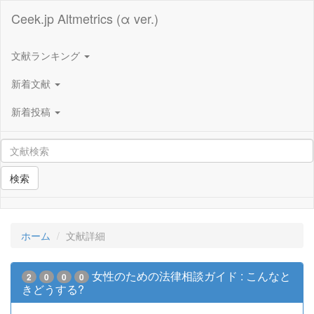
Ceek.jp Altmetrics (α ver.)
文献ランキング
新着文献
新着投稿
検索
ホーム
文献詳細
女性のための法律相談ガイド : こんなと
2
0
0
0
きどうする?