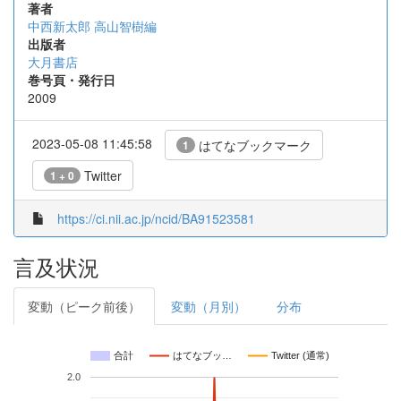
著者
中西新太郎 高山智樹編
出版者
大月書店
巻号頁・発行日
2009
2023-05-08 11:45:58
はてなブックマーク
1
Twitter
1 + 0
https://ci.nii.ac.jp/ncid/BA91523581
言及状況
変動（ピーク前後）
変動（月別）
分布
合計
はてなブッ…
Twitter (通常)
2.0