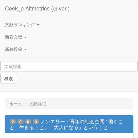
Ceek.jp Altmetrics (α ver.)
文献ランキング
新着文献
新着投稿
検索
ホーム
文献詳細
ノンエリート青年の社会空間 : 働くこ
2
0
0
0
と、生きること、「大人になる」ということ