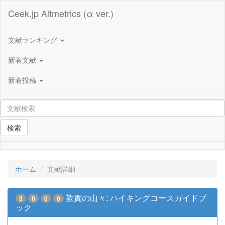
Ceek.jp Altmetrics (α ver.)
文献ランキング
新着文献
新着投稿
検索
ホーム
文献詳細
敦賀の山々: ハイキングコースガイドブ
3
0
0
0
ック