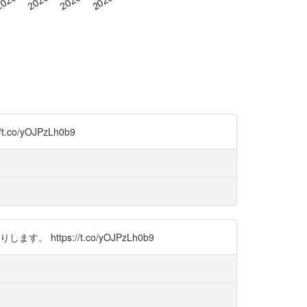
/yOJPzLh0b9
tps://t.co/yOJPzLh0b9