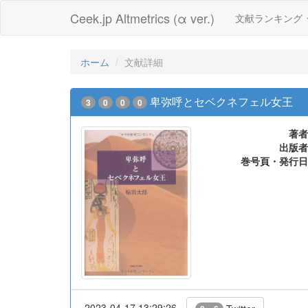
Ceek.jp Altmetrics (α ver.)
文献ランキング
ホーム
文献詳細
卑弥呼とセベクネフェル女王
3
0
0
0
著者
出版者
巻号頁・発行日
2023-04-17 13:29:26