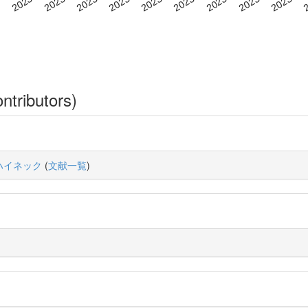
ntributors)
ハイネック
(
文献一覧
)