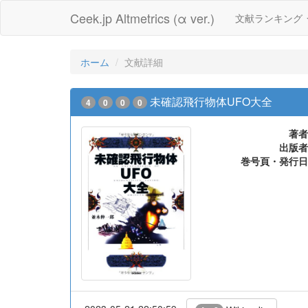
Ceek.jp Altmetrics (α ver.)
文献ランキング
ホーム
文献詳細
未確認飛行物体UFO大全
4
0
0
0
著者
出版者
巻号頁・発行日