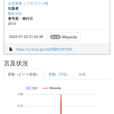
山北篤著
シブヤユウジ画
出版者
新紀元社
巻号頁・発行日
2010
2023-07-23 21:02:48
Wikipedia
3 + 2
https://ci.nii.ac.jp/ncid/BB03767554
言及状況
変動（ピーク前後）
変動（月別）
分布
合計
Wikipedia
1.00
0.75