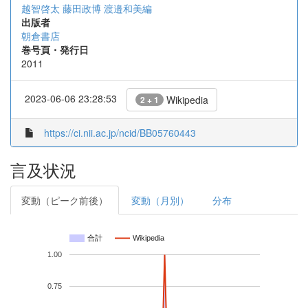
越智啓太 藤田政博 渡邉和美編
出版者
朝倉書店
巻号頁・発行日
2011
2023-06-06 23:28:53
Wikipedia
2 + 1
https://ci.nii.ac.jp/ncid/BB05760443
言及状況
変動（ピーク前後）
変動（月別）
分布
合計
Wikipedia
1.00
0.75