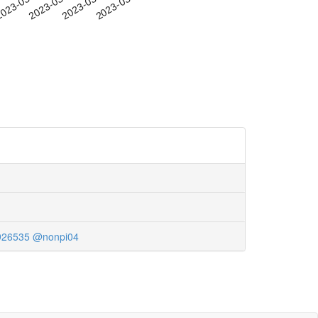
-03
023-03-06
2023-03-09
2023-03-12
2023-03-15
926535
@nonpi04