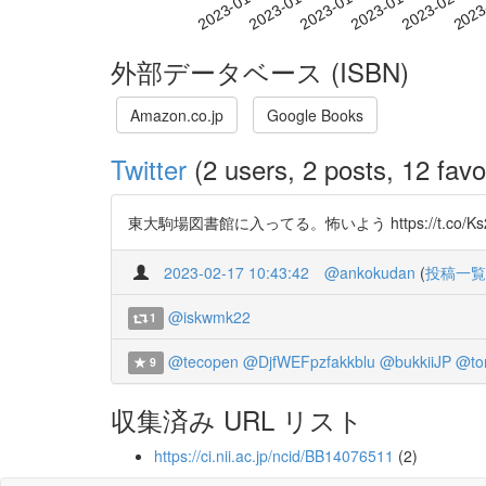
2023-01-26
2023-01-29
2023-02-01
2023
2023-01-20
2023-01-23
外部データベース (ISBN)
Amazon.co.jp
Google Books
Twitter
(2 users, 2 posts, 12 favo
東大駒場図書館に入ってる。怖いよう https://t.co/Ks2
2023-02-17 10:43:42
@ankokudan
(
投稿一覧
@iskwmk22
1
@tecopen
@DjfWEFpzfakkblu
@bukkiiJP
@to
9
収集済み URL リスト
https://ci.nii.ac.jp/ncid/BB14076511
(2)