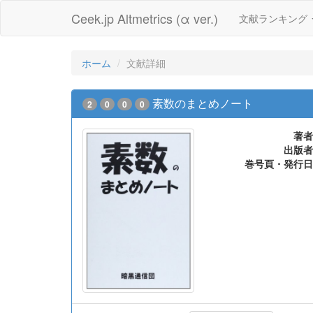
Ceek.jp Altmetrics (α ver.)
文献ランキング
ホーム
文献詳細
素数のまとめノート
2
0
0
0
著者
出版者
巻号頁・発行日