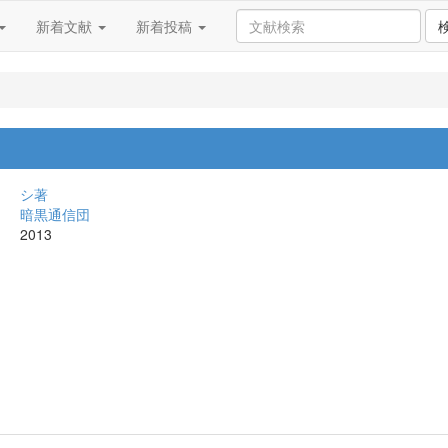
新着文献
新着投稿
シ著
暗黒通信団
2013