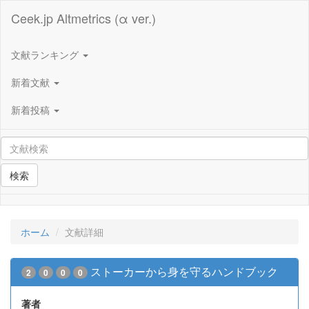
Ceek.jp Altmetrics (α ver.)
文献ランキング
新着文献
新着投稿
検索
ホーム
文献詳細
ストーカーから身を守るハンドブック
2
0
0
0
著者