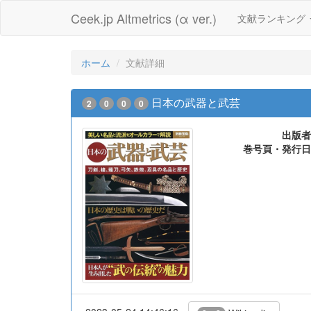
Ceek.jp Altmetrics (α ver.)
文献ランキング
ホーム
文献詳細
日本の武器と武芸
2
0
0
0
出版者
巻号頁・発行日