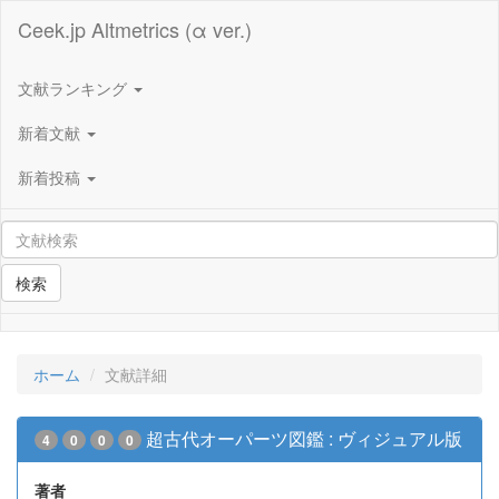
Ceek.jp Altmetrics (α ver.)
文献ランキング
新着文献
新着投稿
検索
ホーム
文献詳細
超古代オーパーツ図鑑 : ヴィジュアル版
4
0
0
0
著者