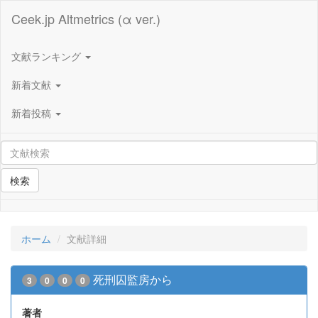
Ceek.jp Altmetrics (α ver.)
文献ランキング
新着文献
新着投稿
検索
ホーム
文献詳細
死刑囚監房から
3
0
0
0
著者