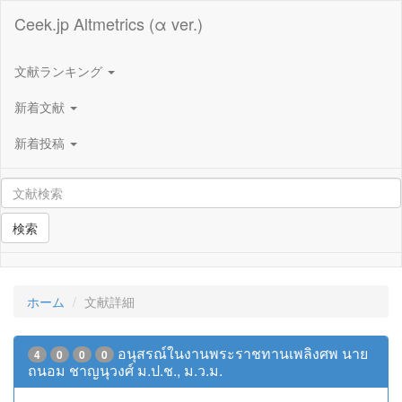
Ceek.jp Altmetrics (α ver.)
文献ランキング
新着文献
新着投稿
検索
ホーム
文献詳細
อนุสรณ์ในงานพระราชทานเพลิงศพ นาย
4
0
0
0
ถนอม ชาญนุวงศ์ ม.ป.ช., ม.ว.ม.