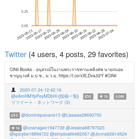
0.25
0.00
2023-06-28
2023-05-11
2023-05-29
2023-06-16
2023-07-04
2023-05-17
2023-06-04
2023-06-22
2023-05-23
2023-06-10
Twitter
(4 users, 4 posts, 29 favorites)
CiNii Books - อนุสรณ์ในงานพระราชทานเพลิงศพ นายถนอม
ชาญนุวงศ์ ม.ป.ช., ม.ว.ม. https://t.co/xXLDvsJi2Y #CiNii
2020-07-24 12:42:16
@eAmHMYpPeyMDbHi
(
投稿一覧
)
2
15
0.000
リツイート・ネットワーク (3)
@dominiquevane13
@Lisaaaa28690750
3
@unanagan1947739
@Jessica68797023
14
@spicybe18894722
@simploa66482067
@Jonna92614524