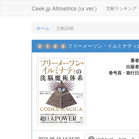
Ceek.jp Altmetrics (α ver.)
文献ランキング
ホーム
文献詳細
フリーメーソン・イルミナティの
2
1
0
0
著者
出版者
巻号頁・発行日
2024-05-10 14:24:00