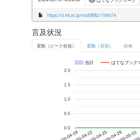
はてなブックマーク
1
https://ci.nii.ac.jp/ncid/BB21706074
言及状況
変動（ピーク前後）
変動（月別）
分布
合計
はてなブック
2.0
1.5
1.0
0.5
0.0
2020-04-25
2020-04-28
2020-05-01
2020
2020-04-19
2020-04-22