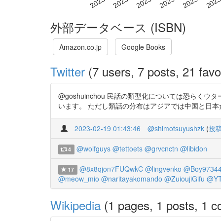
外部データベース (ISBN)
Amazon.co.jp
Google Books
Twitter
(7 users, 7 posts, 21 favo
@goshuinchou 民話の類型化については恐ら
います。 ただし類話の分布はアジアでは中国と日本だけが挙
2023-02-19 01:43:46
@shimotsuyushzk
(
投
@wolfguys
@tettoets
@grvcnctn
@libidon
4
@8x8qjon7FUQwkC
@lingvenko
@Boy9734
17
@meow_mio
@naritayakomando
@ZuioujiGifu
@YT
Wikipedia
(1 pages, 1 posts, 1 co