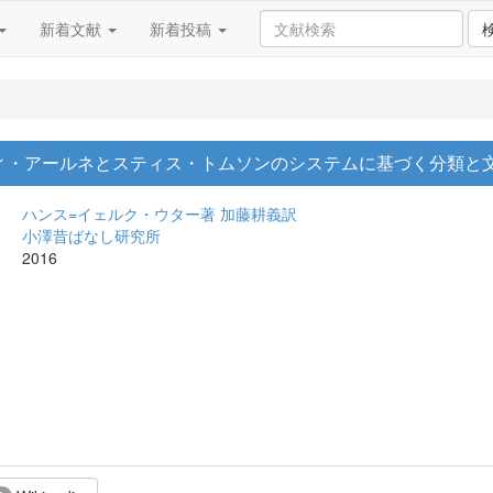
新着文献
新着投稿
ティ・アールネとスティス・トムソンのシステムに基づく分類と
ハンス=イェルク・ウター著
加藤耕義訳
小澤昔ばなし研究所
2016