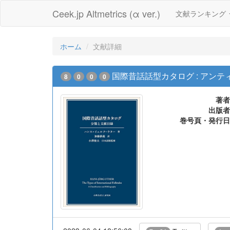
Ceek.jp Altmetrics (α ver.)
文献ランキング
ホーム
文献詳細
国際昔話話型カタログ : アン
8
0
0
0
著者
出版者
巻号頁・発行日