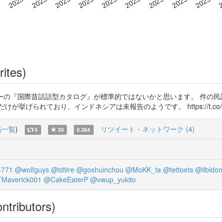
rites)
くウターの『国際昔話話型カタログ』が標準的ではないかと思います。 件の
げられており、インドネシアは未報告のようです。 https://t.co/DhO
稿一覧
)
リツイート・ネットワーク (4)
5
20
0.364
4771
@wolfguys
@td9re
@goshuinchou
@MoKK_ta
@tettoets
@libido
Maverick001
@CakeEaterP
@vwup_yukito
ntributors)