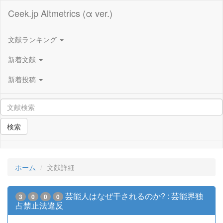
Ceek.jp Altmetrics (α ver.)
文献ランキング
新着文献
新着投稿
検索
ホーム
文献詳細
芸能人はなぜ干されるのか? : 芸能界独
3
0
0
0
占禁止法違反