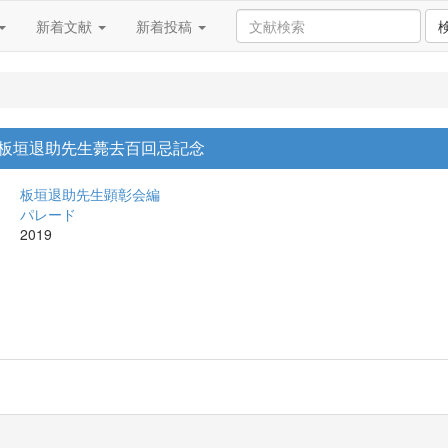
新着文献
新着投稿
・板垣退助先生薨去百回忌記念
板垣退助先生顕彰会編
パレード
2019