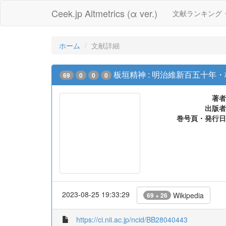
Ceek.jp Altmetrics (α ver.)
文献ランキング
ホーム
文献詳細
板垣精神 : 明治維新百五十年
69
0
0
0
著者
出版者
巻号頁・発行日
2023-08-25 19:33:29
Wikipedia
69 + 26
https://ci.nii.ac.jp/ncid/BB28040443