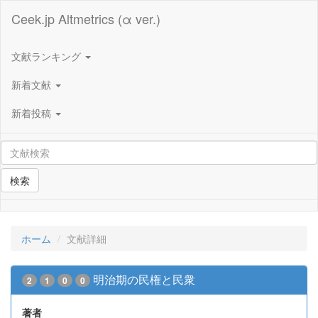
Ceek.jp Altmetrics (α ver.)
文献ランキング
新着文献
新着投稿
検索
ホーム
文献詳細
明治期の民権と民衆
2
1
0
0
著者