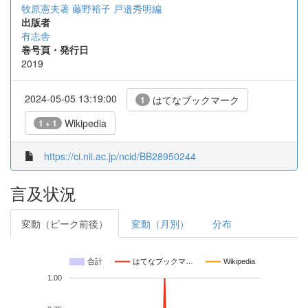
牧原憲夫著
藤野裕子 戸邉秀明編
出版者
有志舎
巻号頁・発行日
2019
2024-05-05 13:19:00
はてなブックマーク
1
Wikipedia
1 + 1
https://ci.nii.ac.jp/ncid/BB28950244
言及状況
変動（ピーク前後）
変動（月別）
分布
合計
はてなブックマ…
Wikipedia
1.00