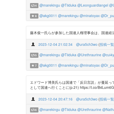
@marekingu
@Tiiduka
@Leonguardiangel
@U
4
@akg0011
@marekingu
@minatoyax
@Dr_pul
8
藤木俊一氏らが参加した国連人権理事会は、国連経済社会理事会
2023-12-04 21:02:34
@ura5ch3wo
(
投稿一覧
@marekingu
@Tiiduka
@Urethraurine
@cui4y
5
@akg0011
@marekingu
@minatoyax
@Dr_pul
7
エドワード博美氏らは国連で「反日言説」が蔓延っ
として国連へ行くことに(p.21) https://t.co/B4Lum6G
2023-12-04 20:47:16
@ura5ch3wo
(
投稿一覧
@marekingu
@Tiiduka
@Urethraurine
@Natha
6