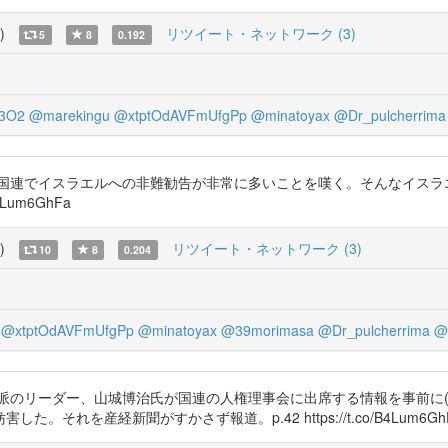
)
リツイート・ネットワーク (3)
5
8
0.192
3O2
@marekingu
@xtptOdAVFmUfgPp
@minatoyax
@Dr_pulcherrima
、国連でイスラエルへの非難勧告が非常に多いことを嘆く。そんなイスラ
Lum6GhFa
)
リツイート・ネットワーク (3)
10
8
0.204
@xtptOdAVFmUfgPp
@minatoyax
@39morimasa
@Dr_pulcherrima
@
派のリーダー、山城博治氏が国連の人権理事会に出席する情報を事前に(
れを産経新聞がすかさず報道。p.42 https://t.co/B4Lum6Gh