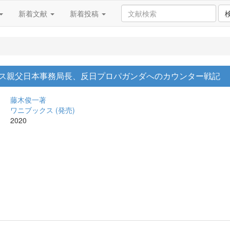
新着文献
新着投稿
キサス親父日本事務局長、反日プロパガンダへのカウンター戦記
藤木俊一著
ワニブックス (発売)
2020