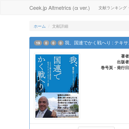
Ceek.jp Altmetrics (α ver.)
文献ランキング
ホーム
文献詳細
我、国連でかく戦へり : テ
19
0
0
0
著者
出版者
巻号頁・発行日