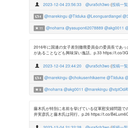
2023-12-04 23:56:33
@ura5ch3wo
(
投稿一覧
@marekingu
@Tiiduka
@Leonguardiangel
@3
4
@noharra
@yasupon62078889
@akg0011
@
11
2016年に国連の女子差別撤廃委員会の委員長であ
があることなども興味深い逸話。p.33 https://t.co/3Gj
2023-12-04 23:44:20
@ura5ch3wo
(
投稿一覧
@marekingu
@chokusenhikaeme
@Tiiduka
@
4
@noharra
@akg0011
@marekingu
@xtptOdA
9
藤木氏が特別に名前を挙げている従軍慰安婦問題で
井実彦氏と藤木氏は同行。p.26 https://t.co/B4Lum6G
2023-12-04 21:32:28
@ura5ch3wo
(
投稿一覧