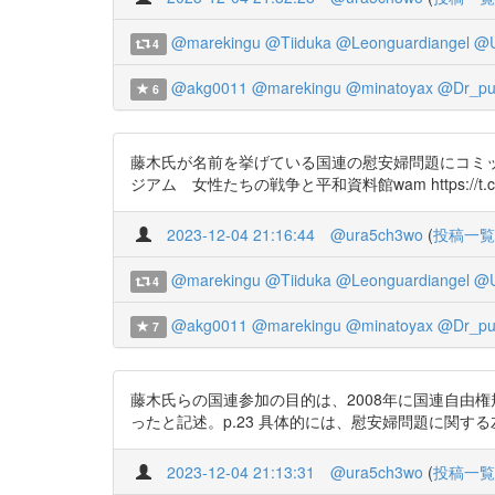
@marekingu
@Tiiduka
@Leonguardiangel
@U
4
@akg0011
@marekingu
@minatoyax
@Dr_pul
6
藤木氏が名前を挙げている国連の慰安婦問題にコミッ
ジアム 女性たちの戦争と平和資料館wam https://t.co/
2023-12-04 21:16:44
@ura5ch3wo
(
投稿一覧
@marekingu
@Tiiduka
@Leonguardiangel
@U
4
@akg0011
@marekingu
@minatoyax
@Dr_pul
7
藤木氏らの国連参加の目的は、2008年に国連自由
ったと記述。p.23 具体的には、慰安婦問題に関する左派系
2023-12-04 21:13:31
@ura5ch3wo
(
投稿一覧