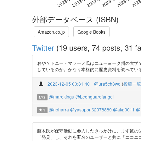
外部データベース (ISBN)
Amazon.co.jp
Google Books
Twitter
(19 users, 74 posts, 31 fa
おや？トニー・マラーノ氏はニューヨーク州の大学で
しているのか。かなり本格的に歴史資料を調べてい
2023-12-05 00:31:40
@ura5ch3wo
(
投稿一覧
@marekingu
@Leonguardiangel
2
@noharra
@yasupon62078889
@akg0011
@m
9
藤木氏が保守活動に参入したきっかけに、まず彼の父親
「発見」し、それを匿名のユーザーと共に「ニコニコ動画」で