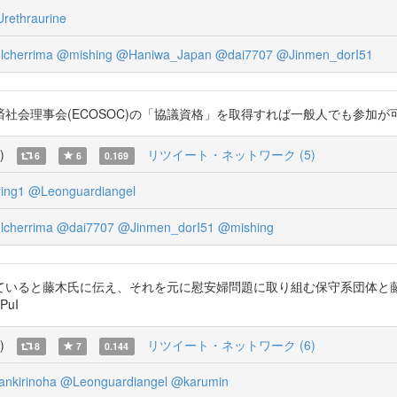
rethraurine
cherrima
@mishing
@Haniwa_Japan
@dai7707
@Jinmen_dorI51
(ECOSOC)の「協議資格」を取得すれば一般人でも参加が可能とのこと。p.2
)
リツイート・ネットワーク (5)
6
6
0.169
ing1
@Leonguardiangel
cherrima
@dai7707
@Jinmen_dorI51
@mishing
ていると藤木氏に伝え、それを元に慰安婦問題に取り組む保守系団体と
PuI
)
リツイート・ネットワーク (6)
8
7
0.144
nkirinoha
@Leonguardiangel
@karumin