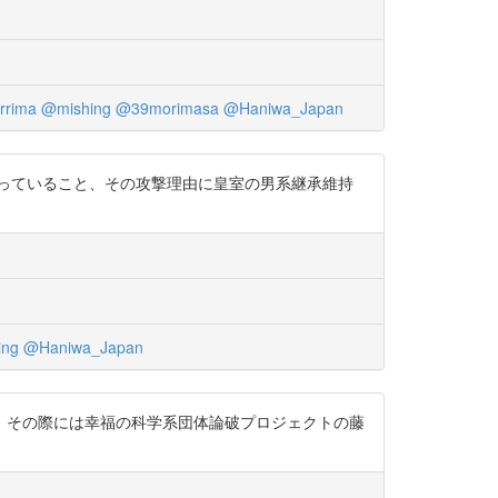
rrima
@mishing
@39morimasa
@Haniwa_Japan
わっていること、その攻撃理由に皇室の男系継承維持
ing
@Haniwa_Japan
。その際には幸福の科学系団体論破プロジェクトの藤