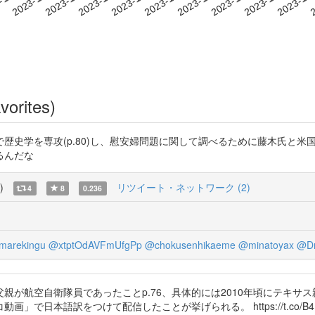
vorites)
歴史学を専攻(p.80)し、慰安婦問題に関して調べるために藤木氏と
るんだな
)
リツイート・ネットワーク (2)
4
8
0.236
arekingu
@xtptOdAVFmUfgPp
@chokusenhikaeme
@minatoyax
@Dr
が航空自衛隊員であったことp.76、具体的には2010年頃にテキサス親
日本語訳をつけて配信したことが挙げられる。 https://t.co/B4L