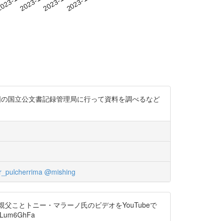
米国の国立公文書記録管理局に行って資料を調べるなど
_pulcherrima
@mishing
父ことトニー・マラーノ氏のビデオをYouTubeで
um6GhFa