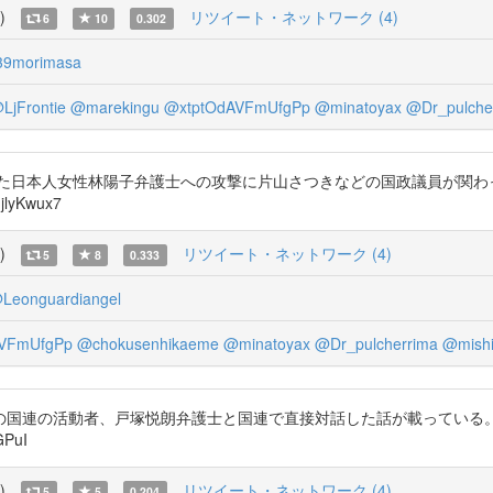
)
リツイート・ネットワーク (4)
6
10
0.302
9morimasa
LjFrontie
@marekingu
@xtptOdAVFmUfgPp
@minatoyax
@Dr_pulche
った日本人女性林陽子弁護士への攻撃に片山さつきなどの国政議員が関
lyKwux7
)
リツイート・ネットワーク (4)
5
8
0.333
Leonguardiangel
VFmUfgPp
@chokusenhikaeme
@minatoyax
@Dr_pulcherrima
@mish
の国連の活動者、戸塚悦朗弁護士と国連で直接対話した話が載っている
PuI
)
リツイート・ネットワーク (4)
5
5
0.204