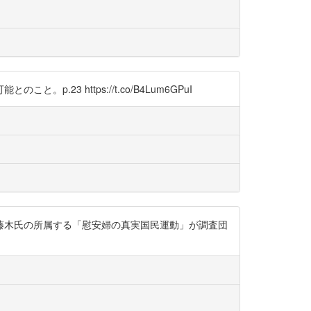
3 https://t.co/B4Lum6GPuI
藤木氏の所属する「慰安婦の真実国民運動」が調査団