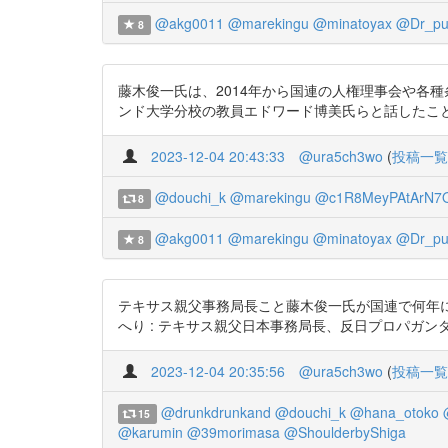
@akg0011
@marekingu
@minatoyax
@Dr_pul
8
藤木俊一氏は、2014年から国連の人権理事会や各種
ンド大学分校の教員エドワード博美氏らと話したことだという記述(
2023-12-04 20:43:33
@ura5ch3wo
(
投稿一覧
@douchi_k
@marekingu
@c1R8MeyPAtArN7
8
@akg0011
@marekingu
@minatoyax
@Dr_pul
8
テキサス親父事務局長こと藤木俊一氏が国連で何年
へり : テキサス親父日本事務局長、反日プロパガンダへのカウン
2023-12-04 20:35:56
@ura5ch3wo
(
投稿一覧
@drunkdrunkand
@douchi_k
@hana_otoko
15
@karumin
@39morimasa
@ShoulderbyShiga