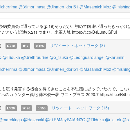
cherrima
@39morimasa
@Jinmen_dorI51
@MasamichiMoz
@mishin
条約委員会に通っている(p.19)そうだが、初めて国連い通ったきっかけ
p.21) つまり、米軍人脈 https://t.co/B4Lum6GPuI
)
リツイート・ネットワーク (8)
10
7
0.125
O
@Tiiduka
@Urethraurine
@o_tsuka
@Leonguardiangel
@karumin
cherrima
@39morimasa
@Jinmen_dorI51
@MasamichiMoz
@mishin
にも渡り発言する機会を得てきたことを不思議に思っていたので、こない
ター戦記 藤木俊一著 ワニ・プラス 2020.7 https://t.co/B4Lum
)
リツイート・ネットワーク (15)
20
26
0.158
@marekingu
@Hasesaki
@c1R8MeyPAtArN7O
@Tiiduka
@rile_ok
@o_