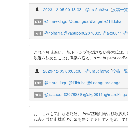
2023-12-05 00:18:03
@ura5ch3wo
(
投稿一覧
@marekingu
@Leonguardiangel
@Tiiduka
3
@noharra
@yasupon62078889
@akg0011
@
9
これも興味深い。 親トランプを隠さない藤木氏は
脱退を決めたことに喝采を送る。p.59 https://t.co/B4
2023-12-05 00:05:08
@ura5ch3wo
(
投稿一覧
@marekingu
@Tiiduka
@Leonguardiangel
3
@yasupon62078889
@akg0011
@marekingu
8
お、これも気になる記述。 米軍基地辺野古移設反対
代表と共に山城氏の印象を悪くするビデオを流して妨害した。そ