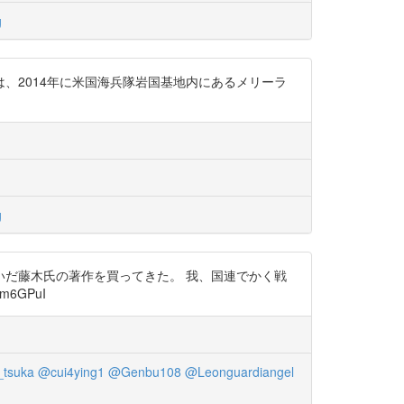
g
は、2014年に米国海兵隊岩国基地内にあるメリーラ
g
だ藤木氏の著作を買ってきた。 我、国連でかく戦
6GPuI
tsuka
@cui4ying1
@Genbu108
@Leonguardiangel