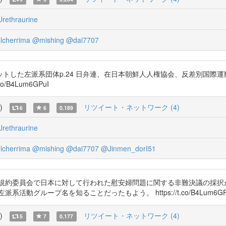
rethraurine
cherrima
@mishing
@dai7707
トした左派系団体p.24 日弁連、在日本朝鮮人人権協会、反差別国際運
B4Lum6GPuI
)
リツイート・ネットワーク (4)
6
6
0.189
rethraurine
cherrima
@mishing
@dai7707
@Jinmen_dorI51
権規約委員会で日本に対して行われた慰安婦問題に関する非難決議の採
活動グループ名を知ることだったもよう。 https://t.co/B4Lum6GP
)
リツイート・ネットワーク (4)
5
7
0.177