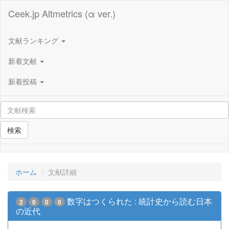
Ceek.jp Altmetrics (α ver.)
文献ランキング
新着文献
新着投稿
検索
ホーム
文献詳細
数字はつくられた : 統計史から読む日本
2
0
0
0
の近代