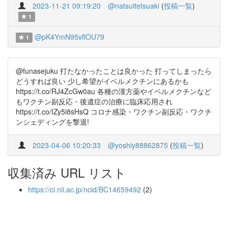
2023-11-21 09:19:20
@natsuitetsuaki
(
投稿一覧
)
1
@pK4YmN95vflOU79
1
@funasejuku 打たなかったことは良かった 打ってしまったら
どうすれば良い 少し希望がイベルメクチンにあるかも
https://t.co/RJ4ZcGw0au 各種の漢方薬やイベルメクチンなど
もワクチン副反応・後遺症の治療に臨床応用され
https://t.co/IZy5i8sHsQ コロナ感染・ワクチン副反応・ワクチ
ンシェディングを撃退!
2023-04-06 10:20:33
@yoshiy88862875
(
投稿一覧
)
収集済み URL リスト
https://ci.nii.ac.jp/ncid/BC14659492
(2)