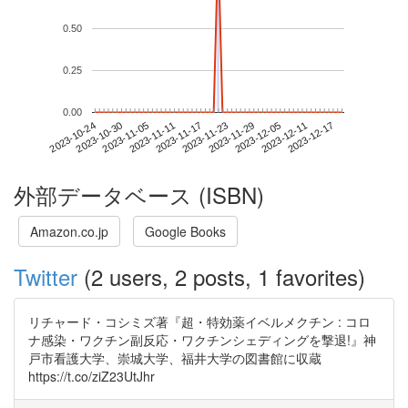
0.50
0.25
0.00
2023-12-11
2023-10-24
2023-11-11
2023-11-29
2023-12-17
2023-10-30
2023-11-17
2023-12-05
2023-11-05
2023-11-23
外部データベース (ISBN)
Amazon.co.jp
Google Books
Twitter
(2 users, 2 posts, 1 favorites)
リチャード・コシミズ著『超・特効薬イベルメクチン : コロ
ナ感染・ワクチン副反応・ワクチンシェディングを撃退!』神
戸市看護大学、崇城大学、福井大学の図書館に収蔵
https://t.co/ziZ23UtJhr