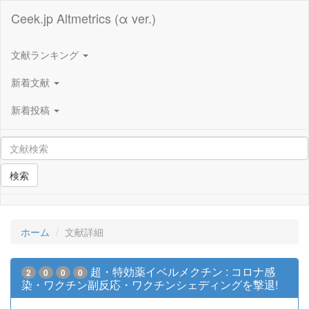
Ceek.jp Altmetrics (α ver.)
文献ランキング
新着文献
新着投稿
検索
ホーム
文献詳細
超・特効薬イベルメクチン : コロナ感
2
0
0
0
染・ワクチン副反応・ワクチンシェディングを撃退!