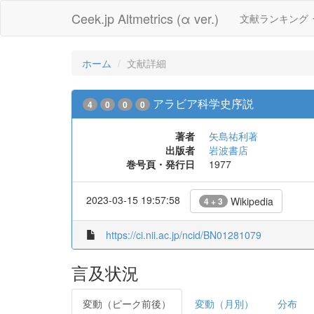
Ceek.jp Altmetrics (α ver.)
文献ランキング
ホーム
文献詳細
アラビア科学史序説
4
0
0
0
著者
矢島祐利著
出版者
岩波書店
巻号頁・発行日
1977
2023-03-15 19:57:58
Wikipedia
4 + 3
https://ci.nii.ac.jp/ncid/BN01281079
言及状況
変動（ピーク前後）
変動（月別）
分布