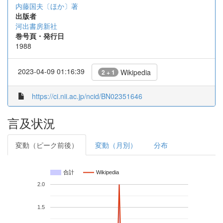
内藤国夫〔ほか〕著
出版者
河出書房新社
巻号頁・発行日
1988
2023-04-09 01:16:39
Wikipedia
2 + 1
https://ci.nii.ac.jp/ncid/BN02351646
言及状況
変動（ピーク前後）
変動（月別）
分布
合計
Wikipedia
2.0
1.5