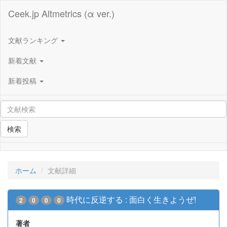
Ceek.jp Altmetrics (α ver.)
文献ランキング
新着文献
新着投稿
検索
ホーム
文献詳細
時代に反逆する : 面白く生きようぜ!
2
0
0
0
著者