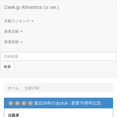
Ceek.jp Altmetrics (α ver.)
文献ランキング
新着文献
新着投稿
検索
ホーム
文献詳細
最近20年のあゆみ : 創業70周年記念
5
0
0
0
出版者