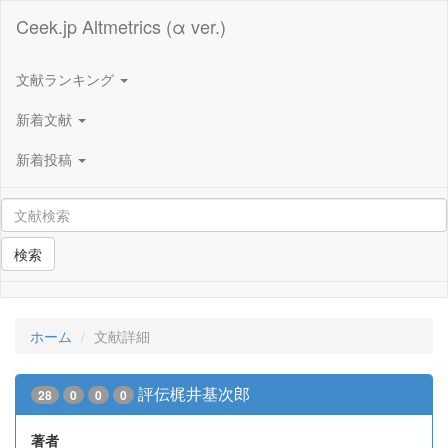
Ceek.jp Altmetrics (α ver.)
文献ランキング
新着文献
新着投稿
検索
ホーム
文献詳細
評伝梶井基次郎
28
0
0
0
著者