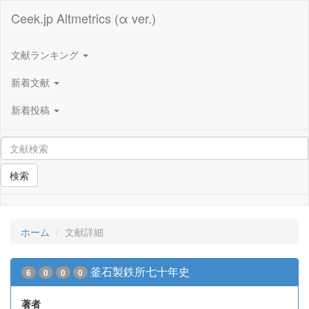
Ceek.jp Altmetrics (α ver.)
文献ランキング
新着文献
新着投稿
検索
ホーム
文献詳細
釜石製鉄所七十年史
6
0
0
0
著者