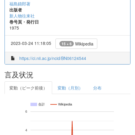
福島鑄郎著
出版者
新人物往来社
巻号頁・発行日
1975
2023-03-24 11:18:05
Wikipedia
15 + 6
https://ci.nii.ac.jp/ncid/BN06124544
言及状況
変動（ピーク前後）
変動（月別）
分布
合計
Wikipedia
6
4